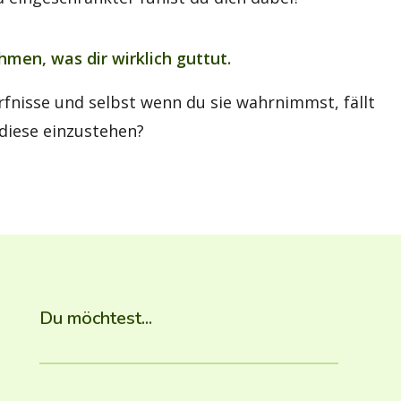
hmen, was dir wirklich guttut.
rfnisse und selbst wenn du sie wahrnimmst, fällt
 diese einzustehen?
Du möchtest...