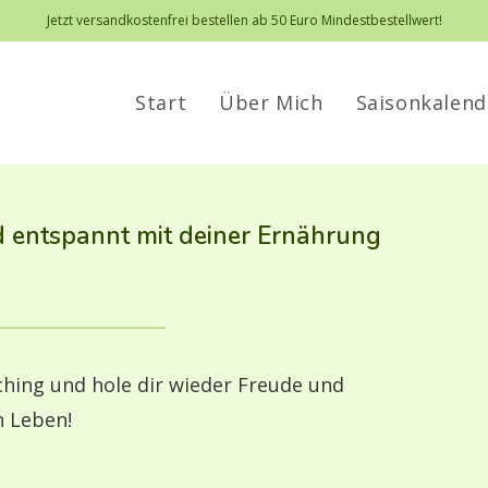
Jetzt versandkostenfrei bestellen ab 50 Euro Mindestbestellwert!
Start
Über Mich
Saisonkalend
d entspannt mit deiner Ernährung
aching und hole dir wieder Freude und
n Leben!