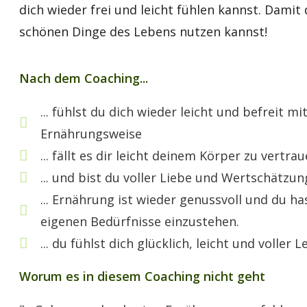
dich wieder frei und leicht fühlen kannst. Damit 
schönen Dinge des Lebens nutzen kannst!
Nach dem Coaching...
... fühlst du dich wieder leicht und befreit m
Ernährungsweise
... fällt es dir leicht deinem Körper zu vertra
... und bist du voller Liebe und Wertschätzun
... Ernährung ist wieder genussvoll und du ha
eigenen Bedürfnisse einzustehen.
... du fühlst dich glücklich, leicht und voller 
Worum es in diesem Coaching nicht geht