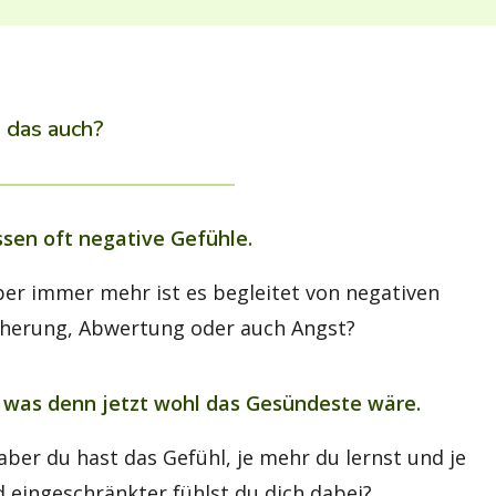
 das auch?
sen oft negative Gefühle.
aber immer mehr ist es begleitet von negativen
icherung, Abwertung oder auch Angst?
, was denn jetzt wohl das Gesündeste wäre.
aber du hast das Gefühl, je mehr du lernst und je
d eingeschränkter fühlst du dich dabei?