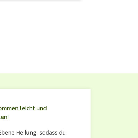
kommen leicht und
len!
Ebene Heilung, sodass du