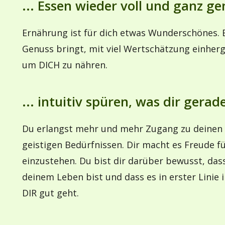
... Essen wieder voll und ganz ge
Ernährung ist für dich etwas Wunderschönes. 
Genuss bringt, mit viel Wertschätzung einherge
um DICH zu nähren.
... intuitiv spüren, was dir gerad
Du erlangst mehr und mehr Zugang zu deinen k
geistigen Bedürfnissen. Dir macht es Freude f
einzustehen. Du bist dir darüber bewusst, das
deinem Leben bist und dass es in erster Linie
DIR gut geht.