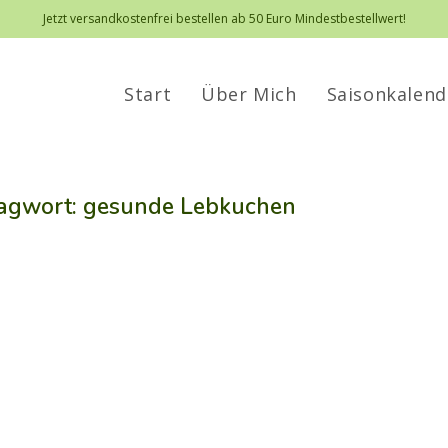
Jetzt versandkostenfrei bestellen ab 50 Euro Mindestbestellwert!
Start
Über Mich
Saisonkalend
agwort: gesunde Lebkuchen