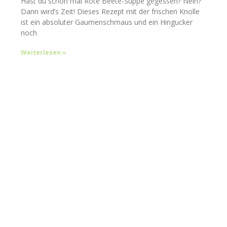
Hast du schon mal Rote Beete-Suppe gegessen? Nein?
Dann wird’s Zeit! Dieses Rezept mit der frischen Knolle
ist ein absoluter Gaumenschmaus und ein Hingucker
noch
Weiterlesen »
Du möchtest dich wieder
komplett frei & entspannt
mit deiner eigenen
Ernährung fühlen?
In unserem kostenlosen 5 Tage Videokurs