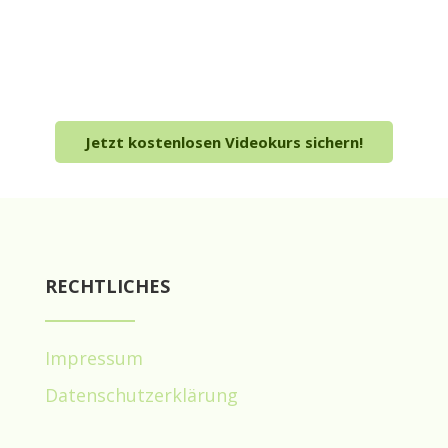
erfährst du, wie du die für dich passende
Ernährung findest und wie du dich von
Dogmatismus und strengen
Ernährungsregeln befreist!
Jetzt kostenlosen Videokurs sichern!
RECHTLICHES
Impressum
Datenschutzerklärung