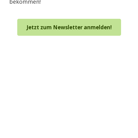
bekommen!
Jetzt zum Newsletter anmelden!
Du möchtest dich wieder
komplett frei & entspannt
mit deiner eigenen
Ernährung fühlen?