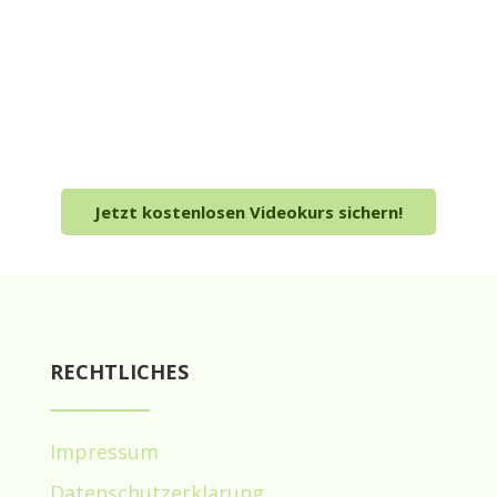
In unserem kostenlosen 5 Tage Videokurs
erfährst du, wie du die für dich passende
Ernährung findest und wie du dich von
Dogmatismus und strengen
Ernährungsregeln befreist!
Jetzt kostenlosen Videokurs sichern!
RECHTLICHES
Impressum
Datenschutzerklärung