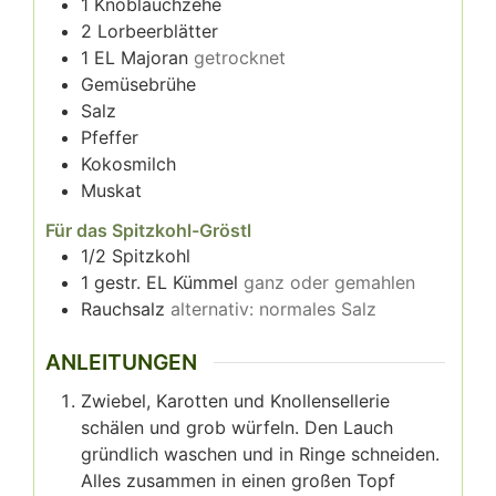
1
Knoblauchzehe⁣⁣
2
Lorbeerblätter ⁣⁣
1
EL Majoran
getrocknet⁣⁣
Gemüsebrühe⁣⁣
Salz⁣⁣
Pfeffer⁣⁣
Kokosmilch⁣⁣
Muskat ⁣⁣
Für das Spitzkohl-Gröstl
1/2
Spitzkohl⁣⁣
1
gestr. EL Kümmel
ganz oder gemahlen⁣⁣
Rauchsalz
alternativ: normales Salz⁣⁣
ANLEITUNGEN
Zwiebel, Karotten und Knollensellerie
schälen und grob würfeln. Den Lauch
gründlich waschen und in Ringe schneiden.
Alles zusammen in einen großen Topf