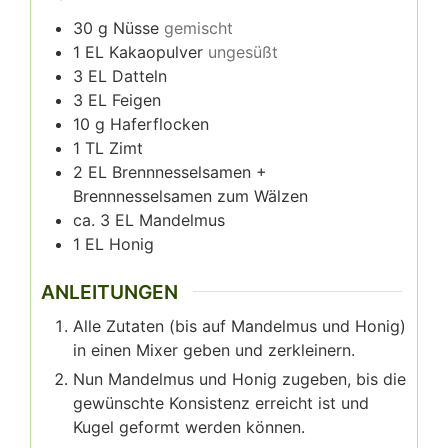
30
g
Nüsse
gemischt
1
EL Kakaopulver
ungesüßt
3
EL Datteln
3
EL Feigen
10
g
Haferflocken
1
TL Zimt
2
EL Brennnesselsamen +
Brennnesselsamen zum Wälzen
ca. 3 EL Mandelmus
1
EL Honig
ANLEITUNGEN
Alle Zutaten (bis auf Mandelmus und Honig)
in einen Mixer geben und zerkleinern.
Nun Mandelmus und Honig zugeben, bis die
gewünschte Konsistenz erreicht ist und
Kugel geformt werden können.